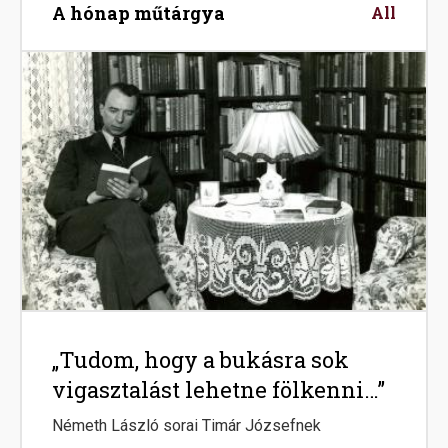
A hónap műtárgya
All
Image
„Tudom, hogy a bukásra sok
vigasztalást lehetne fölkenni…”
Németh László sorai Timár Józsefnek