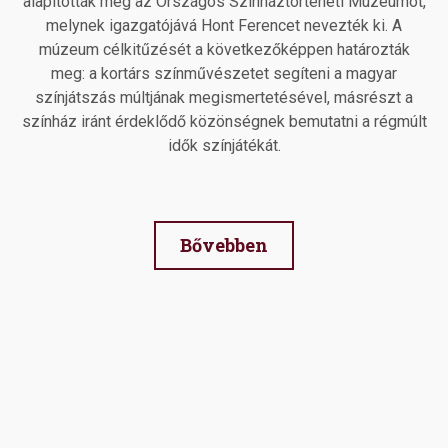
alapították meg az Országos Színháztörténeti Múzeumot,
melynek igazgatójává Hont Ferencet nevezték ki. A
múzeum célkitűzését a következőképpen határozták
meg: a kortárs színművészetet segíteni a magyar
színjátszás múltjának megismertetésével, másrészt a
színház iránt érdeklődő közönségnek bemutatni a régmúlt
idők színjátékát.
Bővebben