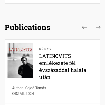
Publications
Image
I
KÖNYV
LATINOVITS
emlékezete fél
évszázaddal halála
után
Ed
Author
Gajdó Tamás
OSZMI
2024