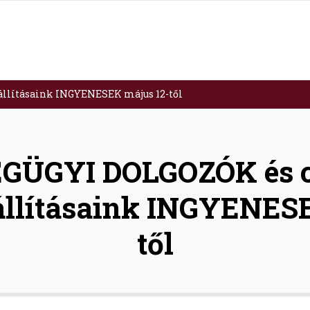
llításaink INGYENESEK május 12-től
GÜGYI DOLGOZÓK és c
állításaink INGYENESE
től