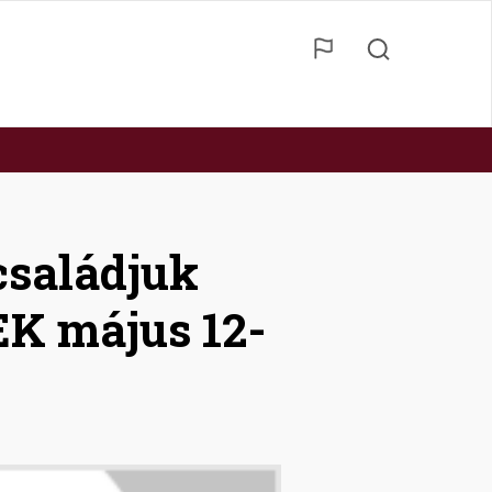
saládjuk
K május 12-