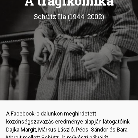
A tragikomika
Schütz Ila (1944-2002)
A Facebook-oldalunkon meghirdetett
közönségszavazás eredménye alapján látogatóink
Dajka Margit, Márkus László, Pécsi Sándor és Bara
Margit mellett Schütz Ila művészi pályáját