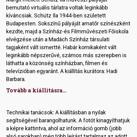
bemutató virtuális tárlatra voltak leginkább
kíváncsiak. Schütz Ila 1944-ben született
Budapesten. Sokszínű pályáját amatőr színészként
kezdte, majd a Színház-és Filmművészeti Főiskola
elvégzése után a Madách Színház társulati
tagjaként vált ismertté. Habár komikaként vált
leginkább népszerűvé, számos más szerepben is
láthatta a közönség színházban, filmen és
televízióban egyaránt. A kiállítás kurátora: Hadi
Barbara.
Tovább a kiállításra...
Technikai tanácsok: A kiállításban a nyilak
segítségével barangolhatunk. A fotót kinagyíthatjuk
a képre kattintva, ahol az információ gomb (jobb
alsó sarokban) még több leírást tartalmaz az adott