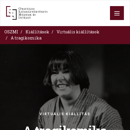
Skip
to
main
content
OSZMI
Kiállítások
Virtuális kiállítások
A tragikomika
Image
VIRTUÁLIS KIÁLLÍTÁS