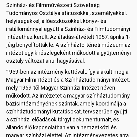
Színház- és Filmművészeti Szövetség
Tudományos Osztálya státusokkal, személyekkel,
helyiségekkel, állóeszközökkel, könyv- és
iratállománnyal együtt a Színház- és Filmtudományi
Intézethez került. Az átadás-átvételt 1957. április 1-
jéig bonyolították le. A színháztörténeti múzeum az
intézet egyik részlegeként működött a gyűjteményi
osztály változatlanul hagyásával.
1959-ben az intézmény kettévált: így alakult meg a
Magyar Filmintézet és a Színháztudományi Intézet,
mely 1969-től Magyar Színházi Intézet néven
működött. Az intézetet a magyar színháztudomány
bázisintézményének szánták, amely koordinálja a
színháztudományi kutatásokat, tervszerűen gyűjti
a színházi előadások tárgyi dokumentumait, és
állandó élő kapcsolatban van a nemzetközi és
magyar színházi élettel. Az intézményvezetés arra