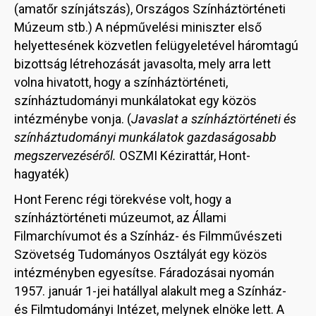
(amatőr színjátszás), Országos Színháztörténeti
Múzeum stb.) A népművelési miniszter első
helyettesének közvetlen felügyeletével háromtagú
bizottság létrehozását javasolta, mely arra lett
volna hivatott, hogy a színháztörténeti,
színháztudományi munkálatokat egy közös
intézménybe vonja. (
Javaslat a színháztörténeti és
színháztudományi munkálatok gazdaságosabb
megszervezéséről.
OSZMI Kézirattár, Hont-
hagyaték)
Hont Ferenc régi törekvése volt, hogy a
színháztörténeti múzeumot, az Állami
Filmarchívumot és a Színház- és Filmművészeti
Szövetség Tudományos Osztályát egy közös
intézményben egyesítse. Fáradozásai nyomán
1957. január 1-jei hatállyal alakult meg a Színház-
és Filmtudományi Intézet, melynek elnöke lett. A