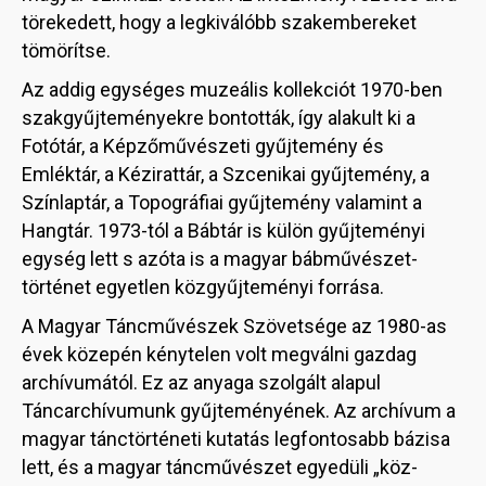
törekedett, hogy a legkiválóbb szakembereket
tömörítse.
Az addig egységes muzeális kollekciót 1970-ben
szakgyűjteményekre bontották, így alakult ki a
Fotótár, a Képzőművészeti gyűjtemény és
Emléktár, a Kézirattár, a Szcenikai gyűjtemény, a
Színlaptár, a Topográfiai gyűjtemény valamint a
Hangtár. 1973-tól a Bábtár is külön gyűjteményi
egység lett s azóta is a magyar bábművészet-
történet egyetlen közgyűjteményi forrása.
A Magyar Táncművészek Szövetsége az 1980-as
évek közepén kénytelen volt megválni gazdag
archívumától. Ez az anyaga szolgált alapul
Táncarchívumunk gyűjteményének. Az archívum a
magyar tánctörténeti kutatás legfontosabb bázisa
lett, és a magyar táncművészet egyedüli „köz-