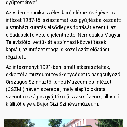
gyűjteménye”.
Az videótechnika széles körű elérhetőségével az
intézet 1987-től szisztematikus gyűjtésbe kezdett:
a színházi kutatás elsődleges forrását ezentúl az
előadások felvétele jelenthette. Nemcsak a Magyar
Televíziótól vettük át a színházi közvetítések
kópiáit, az intézet maga is közel száz előadást
rögzített.
Az intézményt 1991-ben ismét átkeresztelték,
ekkortól a múzeumi tevékenységet is hangsúlyozó
Országos Színháztörténeti Múzeum és Intézet
(OSZMI) néven szerepel, mely alapító okirata
szerint országos gyűjtőkörű szakmúzeum, állandó
kiállítóhelye a Bajor Gizi Színészmúzeum.
Image