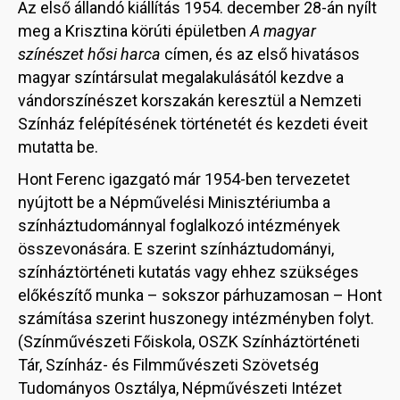
Az első állandó kiállítás 1954. december 28-án nyílt
meg a Krisztina körúti épületben
A magyar
színészet hősi harca
címen, és az első hivatásos
magyar színtársulat megalakulásától kezdve a
vándorszínészet korszakán keresztül a Nemzeti
Színház felépítésének történetét és kezdeti éveit
mutatta be.
Hont Ferenc igazgató már 1954-ben tervezetet
nyújtott be a Népművelési Minisztériumba a
színháztudománnyal foglalkozó intézmények
összevonására. E szerint színháztudományi,
színháztörténeti kutatás vagy ehhez szükséges
előkészítő munka – sokszor párhuzamosan – Hont
számítása szerint huszonegy intézményben folyt.
(Színművészeti Főiskola, OSZK Színháztörténeti
Tár, Színház- és Filmművészeti Szövetség
Tudományos Osztálya, Népművészeti Intézet