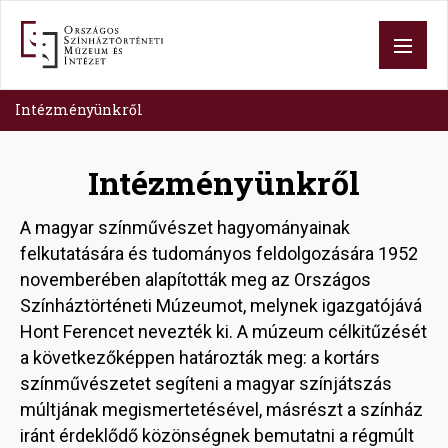
Skip
to
main
content
Intézményünkről
Intézményünkről
A magyar színművészet hagyományainak
felkutatására és tudományos feldolgozására 1952
novemberében alapították meg az Országos
Színháztörténeti Múzeumot, melynek igazgatójává
Hont Ferencet nevezték ki. A múzeum célkitűzését
a következőképpen határozták meg: a kortárs
színművészetet segíteni a magyar színjátszás
múltjának megismertetésével, másrészt a színház
iránt érdeklődő közönségnek bemutatni a régmúlt