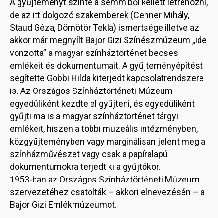
A gyűjteményt szinte a semmiből kellett létrehozni,
de az itt dolgozó szakemberek (Cenner Mihály,
Staud Géza, Dömötör Tekla) ismertsége illetve az
akkor már megnyílt Bajor Gizi Színészmúzeum „ide
vonzotta” a magyar színháztörténet becses
emlékeit és dokumentumait. A gyűjteményépítést
segítette Gobbi Hilda kiterjedt kapcsolatrendszere
is. Az Országos Színháztörténeti Múzeum
egyedüliként kezdte el gyűjteni, és egyedüliként
gyűjti ma is a magyar színháztörténet tárgyi
emlékeit, hiszen a többi muzeális intézményben,
közgyűjteményben vagy marginálisan jelent meg a
színházművészet vagy csak a papíralapú
dokumentumokra terjedt ki a gyűjtőkör.
1953-ban az Országos Színháztörténeti Múzeum
szervezetéhez csatolták – akkori elnevezésén – a
Bajor Gizi Emlékmúzeumot.