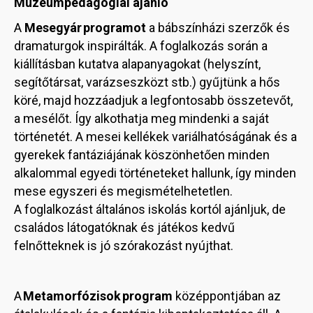
Múzeumpedagógiai ajánló
A
Mesegyár
programot
a bábszínházi szerzők és
dramaturgok inspirálták. A foglalkozás során a
kiállításban kutatva alapanyagokat (helyszínt,
segítőtársat, varázseszközt stb.) gyűjtünk a hős
köré, majd hozzáadjuk a legfontosabb összetevőt,
a mesélőt. Így alkothatja meg mindenki a saját
történetét. A mesei kellékek variálhatóságának és a
gyerekek fantáziájának köszönhetően minden
alkalommal egyedi történeteket hallunk, így minden
mese egyszeri és megismételhetetlen.
A foglalkozást általános iskolás kortól ajánljuk, de
családos látogatóknak és játékos kedvű
felnőtteknek is jó szórakozást nyújthat.
A
Metamorfózisok program
középpontjában az