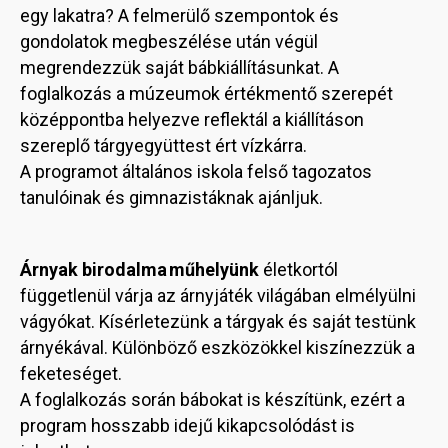
egy lakatra? A felmerülő szempontok és
gondolatok megbeszélése után végül
megrendezzük saját bábkiállításunkat. A
foglalkozás a múzeumok értékmentő szerepét
középpontba helyezve reflektál a kiállításon
szereplő tárgyegyüttest ért vízkárra.
A programot általános iskola felső tagozatos
tanulóinak és gimnazistáknak ajánljuk.
Árnyak birodalma műhelyünk
életkortól
függetlenül várja az árnyjáték világában elmélyülni
vágyókat. Kísérletezünk a tárgyak és saját testünk
árnyékával. Különböző eszközökkel kiszínezzük a
feketeséget.
A foglalkozás során bábokat is készítünk, ezért a
program hosszabb idejű kikapcsolódást is