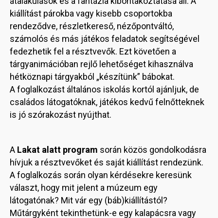
átalakulások és a fantázia kibontakoztatása áll. A
kiállítást párokba vagy kisebb csoportokba
rendeződve, részletkereső, nézőpontváltó,
számolós és más játékos feladatok segítségével
fedezhetik fel a résztvevők. Ezt követően a
tárgyanimációban rejlő lehetőséget kihasználva
hétköznapi tárgyakból „készítünk” bábokat.
A foglalkozást általános iskolás kortól ajánljuk, de
családos látogatóknak, játékos kedvű felnőtteknek
is jó szórakozást nyújthat.
A
Lakat alatt program
során közös gondolkodásra
hívjuk a résztvevőket és saját kiállítást rendezünk.
A foglalkozás során olyan kérdésekre keresünk
választ, hogy mit jelent a múzeum egy
látogatónak? Mit vár egy (báb)kiállítástól?
Műtárgyként tekinthetünk-e egy kalapácsra vagy