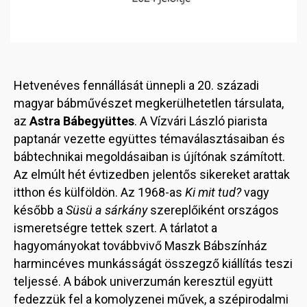
Hetvenéves fennállását ünnepli a 20. századi
magyar bábművészet megkerülhetetlen társulata,
az
Astra Bábegyüttes
. A Vízvári László piarista
paptanár vezette együttes témaválasztásaiban és
bábtechnikai megoldásaiban is újítónak számított.
Az elmúlt hét évtizedben jelentős sikereket arattak
itthon és külföldön. Az 1968-as
Ki mit tud?
vagy
később a
Süsü a sárkány
szereplőiként országos
ismeretségre tettek szert. A tárlatot a
hagyományokat továbbvivő Maszk Bábszínház
harmincéves munkásságát összegző kiállítás teszi
teljessé. A bábok univerzumán keresztül együtt
fedezzük fel a komolyzenei művek, a szépirodalmi