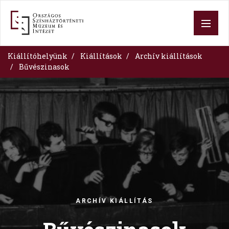
Skip
to
main
content
Kiállítóhelyünk
Kiállítások
Archív kiállítások
Bűvészinasok
Image
ARCHÍV KIÁLLÍTÁS