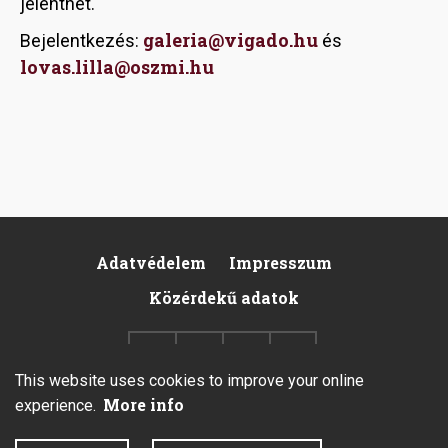
jelenthet.
galeria@vigado.hu
Bejelentkezés:
és
lovas.lilla@oszmi.hu
Adatvédelem
Impresszum
Pied
Közérdekű adatok
de
page
This website uses cookies to improve your online
More info
experience.