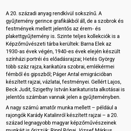
A 20. századi anyag rendkívül sokszínű. A
gyűjtemény gerince grafikákból áll, de a szobrok és
festmények mellett jelentős az érem- és
plakettgyűjtemény is. Szinte teljes kollekciók is a
Képzőművészeti tárba kerültek: Barna Elek az
1930-as évek végén, 1940-es évek elején készült
színházi portréi és előadásrajzai; Hetés György
több száz rajza, karikatúra szobrai, emlékérmei
fémből és gipszből; Páger Antal emigrációban
készített rajzai, vázlatai, festményei. Gellért Lajos,
Beck Judit, Szigethy István karikaturista alkotásai is
jelentős számban vannak jelen a gyűjteményben.
A nagy számú amatőr munka mellett – például a
rajongók Karády Katalinról készített rajzai – a 20.
század legnagyobb magyar képzőművészeinek
munkáit is őrizzük: Rippl Rónai József Márkus