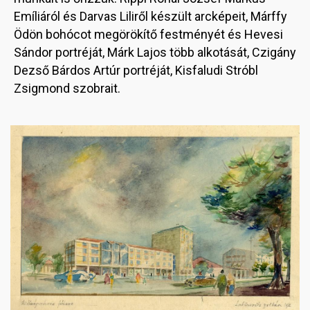
Emíliáról és Darvas Liliről készült arcképeit, Márffy
Ödön bohócot megörökítő festményét és Hevesi
Sándor portréját, Márk Lajos több alkotását, Czigány
Dezső Bárdos Artúr portréját, Kisfaludi Stróbl
Zsigmond szobrait.
Image