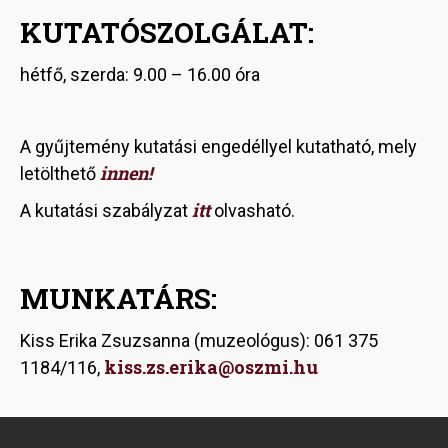
KUTATÓSZOLGÁLAT:
hétfő, szerda: 9.00 – 16.00 óra
A gyűjtemény kutatási engedéllyel kutatható, mely
innen!
letölthető
itt
A kutatási szabályzat
olvasható.
MUNKATÁRS:
Kiss Erika Zsuzsanna (muzeológus): 061 375
kiss.zs.erika@oszmi.hu
1184/116,