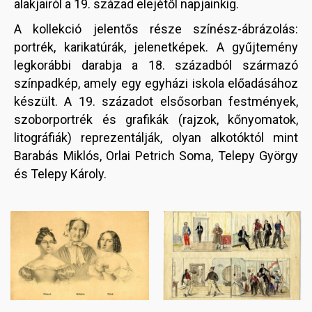
alakjairól a 19. század elejétől napjainkig.
A kollekció jelentős része színész-ábrázolás:
portrék, karikatúrák, jelenetképek. A gyűjtemény
legkorábbi darabja a 18. századból származó
színpadkép, amely egy egyházi iskola előadásához
készült. A 19. századot elsősorban festmények,
szoborportrék és grafikák (rajzok, kőnyomatok,
litográfiák) reprezentálják, olyan alkotóktól mint
Barabás Miklós, Orlai Petrich Soma, Telepy György
és Telepy Károly.
Image
Image