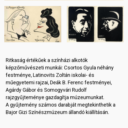
Image
Image
Ritkaság értékűek a színházi alkotók
képzőművészeti munkái: Csortos Gyula néhány
festménye, Latinovits Zoltán iskolai- és
műegyetemi rajzai, Deák B. Ferenc festményei,
Agárdy Gábor és Somogyvári Rudolf
rajzgyűjteménye gazdagítja múzeumunkat.
A gyűjtemény számos darabját megtekinthetik a
Bajor Gizi Színészmúzeum állandó kiállításán.