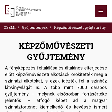
Skip
to
main
content
OSZMI
Gyűjtemények
Képzőművészeti gyűjtemény
KÉPZŐMŰVÉSZETI
GYŰJTEMÉNY
A fényképezés feltalálása és általános elterjedése
előtt képzőművészeti alkotások örökítették meg a
színházi alkotókat, s ezek idézték fel a színház
látványvilágát is. A több mint 7000 darabos
gyűjtemény – melynek elsősorban forrásértéke
jelentős – átfogó képet ad a magyar
színháztörténet kiemelkedő és kevéssé ismert