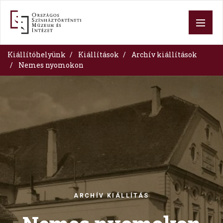
Skip
to
main
content
Kiállítóhelyünk
Kiállítások
Archív kiállítások
Nemes nyomokon
Image
ARCHÍV KIÁLLÍTÁS