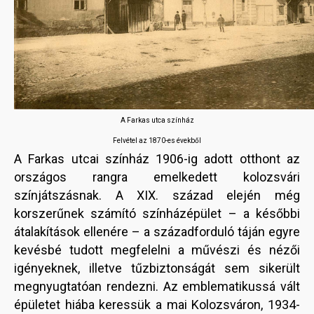
A Farkas utca színház
Felvétel az 1870-es évekből
A Farkas utcai színház 1906-ig adott otthont az
országos rangra emelkedett kolozsvári
színjátszásnak. A XIX. század elején még
korszerűnek számító színházépület – a későbbi
átalakítások ellenére – a századforduló táján egyre
kevésbé tudott megfelelni a művészi és nézői
igényeknek, illetve tűzbiztonságát sem sikerült
megnyugtatóan rendezni. Az emblematikussá vált
épületet hiába keressük a mai Kolozsváron, 1934-