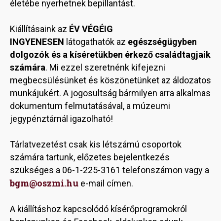
életébe nyerhetnek bepillantást.
Kiállításaink az
ÉV VÉGÉIG
INGYENESEN
látogathatók az
egészségügyben
dolgozók és a kíséretükben érkező családtagjaik
számára
. Mi ezzel szeretnénk kifejezni
megbecsülésünket és köszönetünket az áldozatos
munkájukért. A jogosultság bármilyen arra alkalmas
dokumentum felmutatásával, a múzeumi
jegypénztárnál igazolható!
Tárlatvezetést csak kis létszámú csoportok
számára tartunk, előzetes bejelentkezés
szükséges a 06-1-225-3161 telefonszámon vagy a
bgm@oszmi.hu
e-mail címen.
A kiállításhoz kapcsolódó kísérőprogramokról