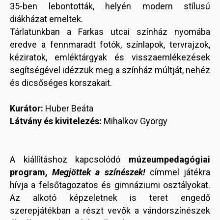
35-ben lebontották, helyén modern stílusú
diákházat emeltek.
Tárlatunkban a Farkas utcai színház nyomába
eredve a fennmaradt fotók, színlapok, tervrajzok,
kéziratok, emléktárgyak és visszaemlékezések
segítségével idézzük meg a színház múltját, nehéz
és dicsőséges korszakait.
Kurátor:
Huber Beáta
Látvány és kivitelezés:
Mihalkov György
A kiállításhoz kapcsolódó
múzeumpedagógiai
program,
Megjöttek a színészek!
címmel játékra
hívja a felsőtagozatos és gimnáziumi osztályokat.
Az alkotó képzeletnek is teret engedő
szerepjátékban a részt vevők a vándorszínészek