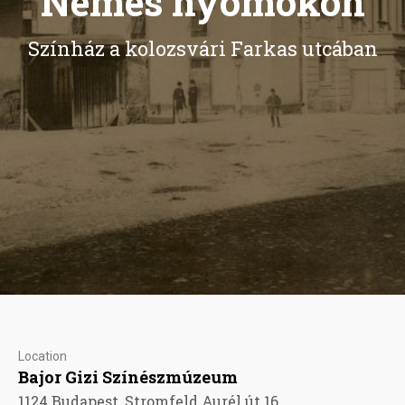
Nemes nyomokon
Színház a kolozsvári Farkas utcában
Location
Bajor Gizi Színészmúzeum
1124 Budapest, Stromfeld Aurél út 16.