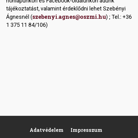
honlapunkon és Facebook-oldalunkon adunk
tájékoztatást, valamint érdeklődni lehet Szebényi
szebenyi.agnes@oszmi.hu
Ágnesnél (
) ; Tel.: +36
1 375 11 84/106)
Adatvédelem
Impresszum
Pied