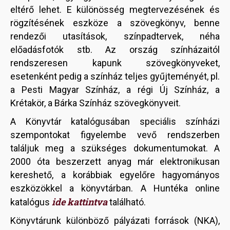
eltérő lehet. E különösség megtervezésének és
rögzítésének eszköze a szövegkönyv, benne
rendezői utasítások, színpadtervek, néha
előadásfotók stb. Az ország színházaitól
rendszeresen kapunk szövegkönyveket,
esetenként pedig a színház teljes gyűjteményét, pl.
a Pesti Magyar Színház, a régi Új Színház, a
Krétakör, a Bárka Színház szövegkönyveit.
A Könyvtár katalógusában speciális színházi
szempontokat figyelembe vevő rendszerben
találjuk meg a szükséges dokumentumokat. A
2000 óta beszerzett anyag már elektronikusan
kereshető, a korábbiak egyelőre hagyományos
eszközökkel a könyvtárban. A Huntéka online
ide kattintva
katalógus
található.
Könyvtárunk különböző pályázati források (NKA),