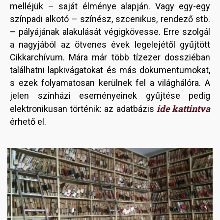
melléjük – saját élménye alapján. Vagy egy-egy
színpadi alkotó – színész, szcenikus, rendező stb.
– pályájának alakulását végigkövesse. Erre szolgál
a nagyjából az ötvenes évek legelejétől gyűjtött
Cikkarchívum. Mára már több tízezer dossziéban
találhatni lapkivágatokat és más dokumentumokat,
s ezek folyamatosan kerülnek fel a világhálóra. A
jelen színházi eseményeinek gyűjtése pedig
ide kattintva
elektronikusan történik: az adatbázis
érhető el.
Image