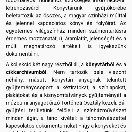
tudományos munkához szükséges információ-tár
létrehozásáról. Könyvtárunk gyűjtőkörébe
beletartozik az összes, a magyar színházi múlttal
és jelennel kapcsolatos könyv és folyóirat. Az
egyetemes világszínház minden számontartásra
érdemes mozzanatát, új áramlatát, jelenségét és a
múlt meghatározó értékeit is igyekszünk
dokumentálni.
A kollekció két nagy részből áll, a
könyvtárból
és a
cikkarchívumból
. Nem tartozik bele viszont
néhány, másutt könyvtári anyagnak tekintett
gyűjteménycsoport: a kéziratokat, a színlapokat,
plakátokat és a kisnyomtatványok gyűjteményét a
múzeumi anyagot őrző Történeti Osztály kezeli. Bár
gyűjtési területünk felöleli a színházművészet
minden ágát, a tánc kivétel: a táncművészettel
kapcsolatos dokumentumokat – így a könyveket és