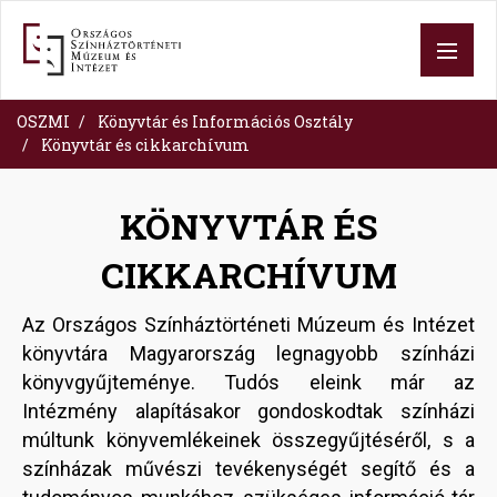
Skip
to
main
content
OSZMI
Könyvtár és Információs Osztály
Könyvtár és cikkarchívum
KÖNYVTÁR ÉS
CIKKARCHÍVUM
Az Országos Színháztörténeti Múzeum és Intézet
könyvtára Magyarország legnagyobb színházi
könyvgyűjteménye. Tudós eleink már az
Intézmény alapításakor gondoskodtak színházi
múltunk könyvemlékeinek összegyűjtéséről, s a
színházak művészi tevékenységét segítő és a