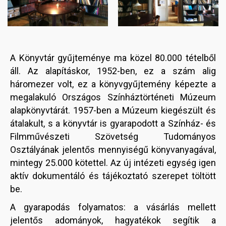
A Könyvtár gyűjteménye ma közel 80.000 tételből
áll. Az alapításkor, 1952-ben, ez a szám alig
háromezer volt, ez a könyvgyűjtemény képezte a
megalakuló Országos Színháztörténeti Múzeum
alapkönyvtárát. 1957-ben a Múzeum kiegészült és
átalakult, s a könyvtár is gyarapodott a Színház- és
Filmművészeti Szövetség Tudományos
Osztályának jelentős mennyiségű könyvanyagával,
mintegy 25.000 kötettel. Az új intézeti egység igen
aktív dokumentáló és tájékoztató szerepet töltött
be.
A gyarapodás folyamatos: a vásárlás mellett
jelentős adományok, hagyatékok segítik a