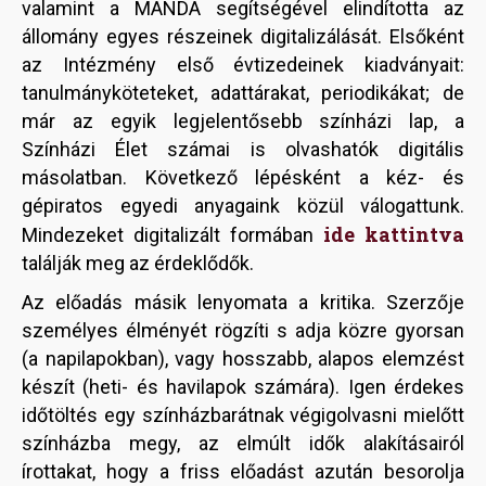
valamint a MANDA segítségével elindította az
állomány egyes részeinek digitalizálását. Elsőként
az Intézmény első évtizedeinek kiadványait:
tanulmányköteteket, adattárakat, periodikákat; de
már az egyik legjelentősebb színházi lap, a
Színházi Élet számai is olvashatók digitális
másolatban. Következő lépésként a kéz- és
gépiratos egyedi anyagaink közül válogattunk.
ide kattintva
Mindezeket digitalizált formában
találják meg az érdeklődők.
Az előadás másik lenyomata a kritika. Szerzője
személyes élményét rögzíti s adja közre gyorsan
(a napilapokban), vagy hosszabb, alapos elemzést
készít (heti- és havilapok számára). Igen érdekes
időtöltés egy színházbarátnak végigolvasni mielőtt
színházba megy, az elmúlt idők alakításairól
írottakat, hogy a friss előadást azután besorolja