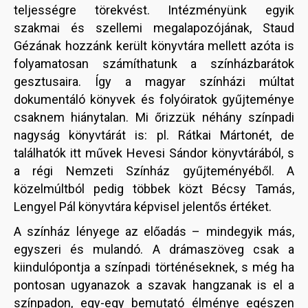
teljességre törekvést. Intézményünk egyik
szakmai és szellemi megalapozójának, Staud
Gézának hozzánk került könyvtára mellett azóta is
folyamatosan számíthatunk a színházbarátok
gesztusaira. Így a magyar színházi múltat
dokumentáló könyvek és folyóiratok gyűjteménye
csaknem hiánytalan. Mi őrizzük néhány színpadi
nagyság könyvtárát is: pl. Rátkai Mártonét, de
találhatók itt művek Hevesi Sándor könyvtárából, s
a régi Nemzeti Színház gyűjteményéből. A
közelmúltból pedig többek közt Bécsy Tamás,
Lengyel Pál könyvtára képvisel jelentős értéket.
A színház lényege az előadás – mindegyik más,
egyszeri és mulandó. A drámaszöveg csak a
kiindulópontja a színpadi történéseknek, s még ha
pontosan ugyanazok a szavak hangzanak is el a
színpadon, egy-egy bemutató élménye egészen