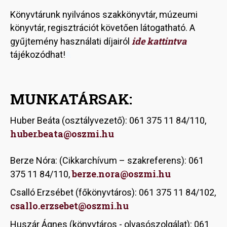
Könyvtárunk nyilvános szakkönyvtár, múzeumi
könyvtár, regisztrációt követően látogatható. A
ide kattintva
gyűjtemény használati díjairól
tájékozódhat!
A
MUNKATÁRSAK:
Huber Beáta (osztályvezető): 061 375 11 84/110,
huber
.beata@oszmi.hu
Berze Nóra: (Cikkarchívum – szakreferens): 061
berze.nora@oszmi.hu
375 11 84/110,
Csalló Erzsébet (főkönyvtáros): 061 375 11 84/102,
csallo.erzsebet@oszmi.hu
Huszár Ágnes (könyvtáros - olvasószolgálat): 061