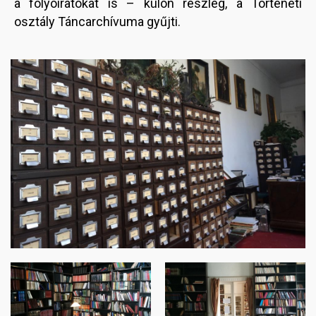
a folyóiratokat is – külön részleg, a Történeti
osztály Táncarchívuma gyűjti.
Image
Image
Image