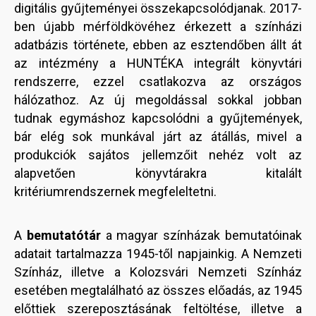
digitális gyűjteményei összekapcsolódjanak. 2017-
ben újabb mérföldkövéhez érkezett a színházi
adatbázis története, ebben az esztendőben állt át
az intézmény a HUNTÉKA integrált könyvtári
rendszerre, ezzel csatlakozva az országos
hálózathoz. Az új megoldással sokkal jobban
tudnak egymáshoz kapcsolódni a gyűjtemények,
bár elég sok munkával járt az átállás, mivel a
produkciók sajátos jellemzőit nehéz volt az
alapvetően könyvtárakra kitalált
kritériumrendszernek megfeleltetni.
A
bemutatótár
a magyar színházak bemutatóinak
adatait tartalmazza 1945-től napjainkig. A Nemzeti
Színház, illetve a Kolozsvári Nemzeti Színház
esetében megtalálható az összes előadás, az 1945
előttiek szereposztásának feltöltése, illetve a