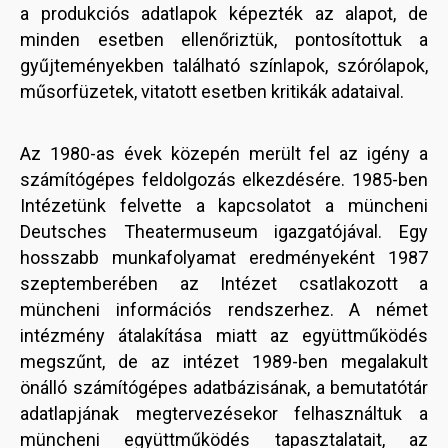
a produkciós adatlapok képezték az alapot, de
minden esetben ellenőriztük, pontosítottuk a
gyűjteményekben található színlapok, szórólapok,
műsorfüzetek, vitatott esetben kritikák adataival.
Az 1980-as évek közepén merült fel az igény a
számítógépes feldolgozás elkezdésére. 1985-ben
Intézetünk felvette a kapcsolatot a müncheni
Deutsches Theatermuseum igazgatójával. Egy
hosszabb munkafolyamat eredményeként 1987
szeptemberében az Intézet csatlakozott a
müncheni információs rendszerhez. A német
intézmény átalakítása miatt az együttműködés
megszűnt, de az intézet 1989-ben megalakult
önálló számítógépes adatbázisának, a bemutatótár
adatlapjának megtervezésekor felhasználtuk a
müncheni együttműködés tapasztalatait, az