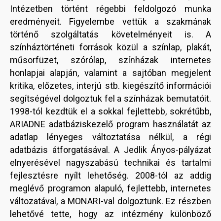
Intézetben történt régebbi feldolgozó munka
eredményeit. Figyelembe vettük a szakmának
történő szolgáltatás követelményeit is. A
színháztörténeti források közül a színlap, plakát,
műsorfüzet, szórólap, színházak internetes
honlapjai alapján, valamint a sajtóban megjelent
kritika, előzetes, interjú stb. kiegészítő információi
segítségével dolgoztuk fel a színházak bemutatóit.
1998-tól kezdtük el a sokkal fejlettebb, sokrétűbb,
ARIADNE adatbáziskezelő program használatát az
adatlap lényeges változtatása nélkül, a régi
adatbázis átforgatásával. A Jedlik Ányos-pályázat
elnyerésével nagyszabású technikai és tartalmi
fejlesztésre nyílt lehetőség. 2008-tól az addig
meglévő programon alapuló, fejlettebb, internetes
változatával, a MONARI-val dolgoztunk. Ez részben
lehetővé tette, hogy az intézmény különböző