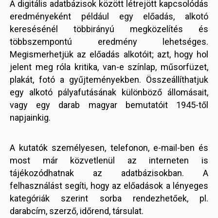
A digitális adatbázisok között létrejött kapcsolódás
eredményeként például egy előadás, alkotó
keresésénél többirányú megközelítés és
többszempontú eredmény lehetséges.
Megismerhetjük az előadás alkotóit; azt, hogy hol
jelent meg róla kritika, van-e színlap, műsorfüzet,
plakát, fotó a gyűjteményekben. Összeállíthatjuk
egy alkotó pályafutásának különböző állomásait,
vagy egy darab magyar bemutatóit 1945-től
napjainkig.
A kutatók személyesen, telefonon, e-mail-ben és
most már közvetlenül az interneten is
tájékozódhatnak az adatbázisokban. A
felhasználást segíti, hogy az előadások a lényeges
kategóriák szerint sorba rendezhetőek, pl.
darabcím, szerző, időrend, társulat.