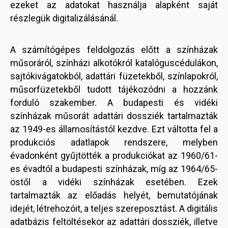
ezeket az adatokat használja alapként saját
részlegük digitalizálásánál.
A számítógépes feldolgozás előtt a színházak
műsoráról, színházi alkotókról katalóguscédulákon,
sajtókivágatokból, adattári füzetekből, színlapokról,
műsorfüzetekből tudott tájékozódni a hozzánk
forduló szakember. A budapesti és vidéki
színházak műsorát adattári dossziék tartalmazták
az 1949-es államosítástól kezdve. Ezt váltotta fel a
produkciós adatlapok rendszere, melyben
évadonként gyűjtötték a produkciókat az 1960/61-
es évadtól a budapesti színházak, míg az 1964/65-
östől a vidéki színházak esetében. Ezek
tartalmazták az előadás helyét, bemutatójának
idejét, létrehozóit, a teljes szereposztást. A digitális
adatbázis feltöltésekor az adattári dossziék, illetve