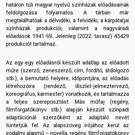
határon túli magyar nyelvű színházak előadásainak
feldolgozása folyamatos. A tárban már
megtalálhatóak a délvidéki, a felvidéki, a kárpátaljai
színházak produkciói, valamint a nagyváradi
előadások 1941-től. Jelenleg (2022. tavasz) 45429
produkciót tartalmaz.
Az egy-egy előadásról készült adatlap az előadott
műre (szerző, zeneszerző, cím, fordító, átdolgozó
stb.), a bemutató helyére, időpontjára, az előadás
létrehozóira (rendező, díszlet-jelmeztervező,
koreográfus, karmester) vonatkozik, és tartalmazza
a teljes szereposztást. Más műfaj (regény,
filmforgatókönyv stb.) alapján készült színpadi
adaptációnál szerzőként az adaptáló nevét
tüntetjük fel. Az alapszöveg írójához kerül az
irodalmi alapmű – novella, regény, filmforgatókönyv