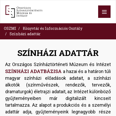
Skip
to
main
content
OSZMI
Könyvtár és Információs Osztály
Színházi adattár
SZÍNHÁZI ADATTÁR
Az Országos Színháztörténeti Múzeum és Intézet
SZÍNHÁZI ADATBÁZISA
a hazai és a határon túli
magyar színházi előadások adatait, a színházi
alkotók (színművészek, rendezők, tervezők,
dramaturgok) életrajzi adatait, az Intézet különböző
gyűjteményeiben már digitalizált kincseit
tartalmazza. Az alapot a produkciós és a személyi
adattár adja, gyűjteményeink legnagyobb része