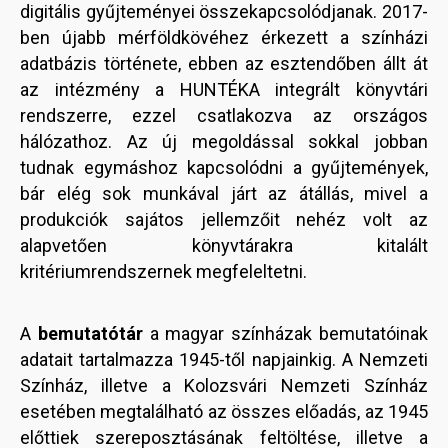
digitális gyűjteményei összekapcsolódjanak. 2017-
ben újabb mérföldkövéhez érkezett a színházi
adatbázis története, ebben az esztendőben állt át
az intézmény a HUNTÉKA integrált könyvtári
rendszerre, ezzel csatlakozva az országos
hálózathoz. Az új megoldással sokkal jobban
tudnak egymáshoz kapcsolódni a gyűjtemények,
bár elég sok munkával járt az átállás, mivel a
produkciók sajátos jellemzőit nehéz volt az
alapvetően könyvtárakra kitalált
kritériumrendszernek megfeleltetni.
A
bemutatótár
a magyar színházak bemutatóinak
adatait tartalmazza 1945-től napjainkig. A Nemzeti
Színház, illetve a Kolozsvári Nemzeti Színház
esetében megtalálható az összes előadás, az 1945
előttiek szereposztásának feltöltése, illetve a