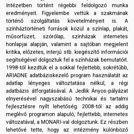
Intézetben történt régebbi feldolgozó munka
eredményeit. Figyelembe vettük a szakmának
történő szolgáltatás követelményeit is. A
színháztörténeti források közül a színlap, plakát,
műsorfüzet, szórólap, színházak internetes
honlapjai alapján, valamint a sajtóban megjelent
kritika, előzetes, interjú stb. kiegészítő információi
segítségével dolgoztuk fel a színházak bemutatóit.
1998-tól kezdtük el a sokkal fejlettebb, sokrétűbb,
ARIADNE adatbáziskezelő program használatát az
adatlap lényeges változtatása nélkül, a régi
adatbázis átforgatásával. A Jedlik Ányos-pályázat
elnyerésével nagyszabású technikai és tartalmi
fejlesztésre nyílt lehetőség. 2008-tól az addig
meglévő programon alapuló, fejlettebb, internetes
változatával, a MONARI-val dolgoztunk. Ez részben
lehetővé tette, hogy az intézmény különböző