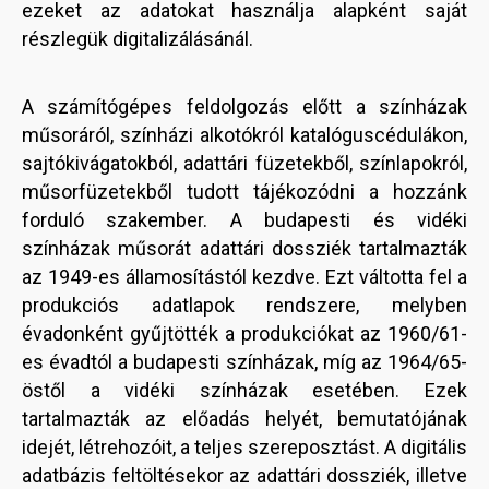
ezeket az adatokat használja alapként saját
részlegük digitalizálásánál.
A számítógépes feldolgozás előtt a színházak
műsoráról, színházi alkotókról katalóguscédulákon,
sajtókivágatokból, adattári füzetekből, színlapokról,
műsorfüzetekből tudott tájékozódni a hozzánk
forduló szakember. A budapesti és vidéki
színházak műsorát adattári dossziék tartalmazták
az 1949-es államosítástól kezdve. Ezt váltotta fel a
produkciós adatlapok rendszere, melyben
évadonként gyűjtötték a produkciókat az 1960/61-
es évadtól a budapesti színházak, míg az 1964/65-
östől a vidéki színházak esetében. Ezek
tartalmazták az előadás helyét, bemutatójának
idejét, létrehozóit, a teljes szereposztást. A digitális
adatbázis feltöltésekor az adattári dossziék, illetve