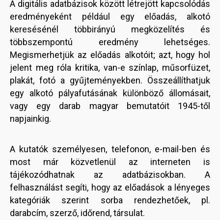
A digitális adatbázisok között létrejött kapcsolódás
eredményeként például egy előadás, alkotó
keresésénél többirányú megközelítés és
többszempontú eredmény lehetséges.
Megismerhetjük az előadás alkotóit; azt, hogy hol
jelent meg róla kritika, van-e színlap, műsorfüzet,
plakát, fotó a gyűjteményekben. Összeállíthatjuk
egy alkotó pályafutásának különböző állomásait,
vagy egy darab magyar bemutatóit 1945-től
napjainkig.
A kutatók személyesen, telefonon, e-mail-ben és
most már közvetlenül az interneten is
tájékozódhatnak az adatbázisokban. A
felhasználást segíti, hogy az előadások a lényeges
kategóriák szerint sorba rendezhetőek, pl.
darabcím, szerző, időrend, társulat.