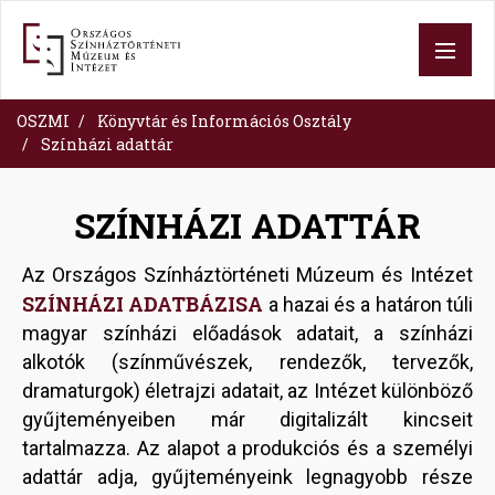
Ugrás
a
tartalomra
OSZMI
Könyvtár és Információs Osztály
Színházi adattár
SZÍNHÁZI ADATTÁR
Az Országos Színháztörténeti Múzeum és Intézet
SZÍNHÁZI ADATBÁZISA
a hazai és a határon túli
magyar színházi előadások adatait, a színházi
alkotók (színművészek, rendezők, tervezők,
dramaturgok) életrajzi adatait, az Intézet különböző
gyűjteményeiben már digitalizált kincseit
tartalmazza. Az alapot a produkciós és a személyi
adattár adja, gyűjteményeink legnagyobb része