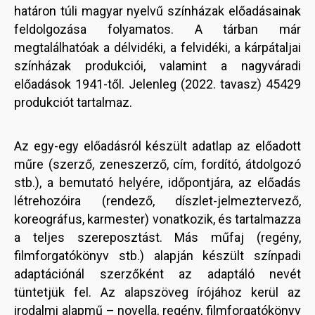
határon túli magyar nyelvű színházak előadásainak
feldolgozása folyamatos. A tárban már
megtalálhatóak a délvidéki, a felvidéki, a kárpátaljai
színházak produkciói, valamint a nagyváradi
előadások 1941-től. Jelenleg (2022. tavasz) 45429
produkciót tartalmaz.
Az egy-egy előadásról készült adatlap az előadott
műre (szerző, zeneszerző, cím, fordító, átdolgozó
stb.), a bemutató helyére, időpontjára, az előadás
létrehozóira (rendező, díszlet-jelmeztervező,
koreográfus, karmester) vonatkozik, és tartalmazza
a teljes szereposztást. Más műfaj (regény,
filmforgatókönyv stb.) alapján készült színpadi
adaptációnál szerzőként az adaptáló nevét
tüntetjük fel. Az alapszöveg írójához kerül az
irodalmi alapmű – novella, regény, filmforgatókönyv