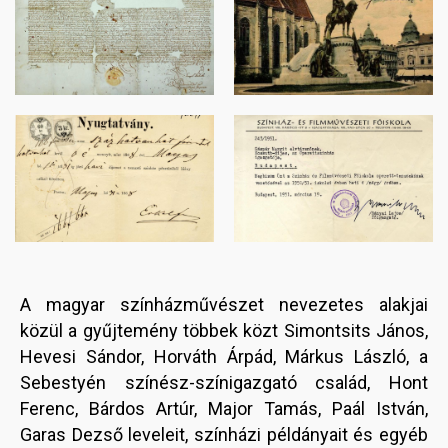
Image
Image
A magyar színházművészet nevezetes alakjai
közül a gyűjtemény többek közt Simontsits János,
Hevesi Sándor, Horváth Árpád, Márkus László, a
Sebestyén színész-színigazgató család, Hont
Ferenc, Bárdos Artúr, Major Tamás, Paál István,
Garas Dezső leveleit, színházi példányait és egyéb