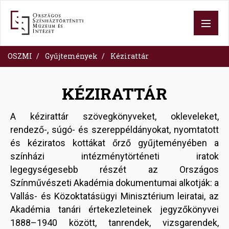
Ugrás
a
tartalomra
OSZMI
Gyűjtemények
Kézirattár
KÉZIRATTÁR
A kézirattár szövegkönyveket, okleveleket,
rendező-, súgó- és szereppéldányokat, nyomtatott
és kéziratos kottákat őrző gyűjteményében a
színházi intézménytörténeti iratok
legegységesebb részét az Országos
Színművészeti Akadémia dokumentumai alkotják: a
Vallás- és Közoktatásügyi Minisztérium leiratai, az
Akadémia tanári értekezleteinek jegyzőkönyvei
1888–1940 között, tanrendek, vizsgarendek,