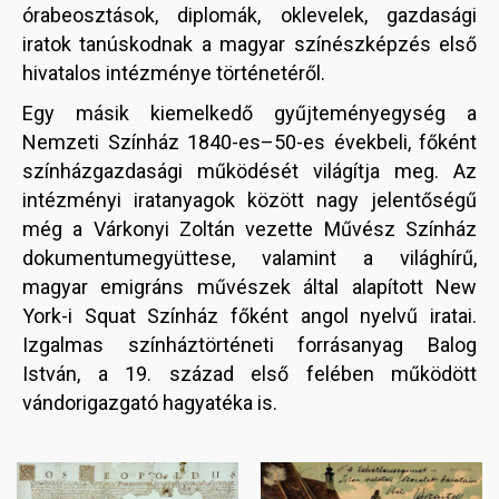
órabeosztások, diplomák, oklevelek, gazdasági
iratok tanúskodnak a magyar színészképzés első
hivatalos intézménye történetéről.
Egy másik kiemelkedő gyűjteményegység a
Nemzeti Színház 1840-es–50-es évekbeli, főként
színházgazdasági működését világítja meg. Az
intézményi iratanyagok között nagy jelentőségű
még a Várkonyi Zoltán vezette Művész Színház
dokumentumegyüttese, valamint a világhírű,
magyar emigráns művészek által alapított New
York-i Squat Színház főként angol nyelvű iratai.
Izgalmas színháztörténeti forrásanyag Balog
István, a 19. század első felében működött
vándorigazgató hagyatéka is.
Image
Image