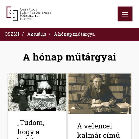
Ugrás
a
tartalomra
OSZMI
Aktuális
A hónap műtárgya
A hónap műtárgyai
Image
Image
„Tudom,
A velencei
hogy a
kalmár című