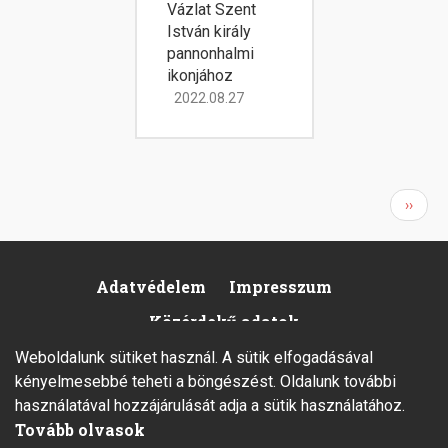
Vázlat Szent
István király
pannonhalmi
ikonjához
2022.08.27
Oldalszámozás
Követ
››
oldal
Adatvédelem
Impresszum
Footer
Közérdekű adatok
Weboldalunk sütiket használ. A sütik elfogadásával
kényelmesebbé teheti a böngészést. Oldalunk további
használatával hozzájárulását adja a sütik használatához.
Tovább olvasok