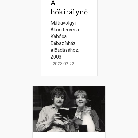
A
hókirálynő
Mátravölgyi
Ákos tervei a
Kabóca
Bábszínház
előadásához,
2003
2023.02.22
Image