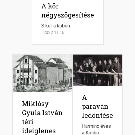
A kör
négyszögesítése
Siker a köbön
2022.11.15
Image
Image
A
Miklósy
paraván
Gyula István
ledöntése
téri
Harminc éves
ideiglenes
a Kolibri