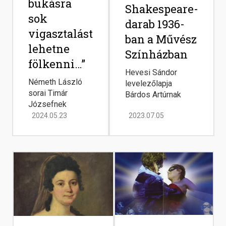
bukásra
Shakespeare-
sok
darab 1936-
vigasztalást
ban a Művész
lehetne
Színházban
fölkenni…”
Hevesi Sándor
Németh László
levelezőlapja
sorai Timár
Bárdos Artúrnak
Józsefnek
2024.05.23
2023.07.05
Image
Image