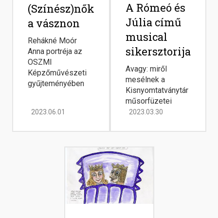
A Rómeó és
(Színész)nők
Júlia című
a vásznon
musical
Rehákné Moór
sikersztorija
Anna portréja az
OSZMI
Avagy: miről
Képzőművészeti
mesélnek a
gyűjteményében
Kisnyomtatványtár
műsorfüzetei
2023.06.01
2023.03.30
Image