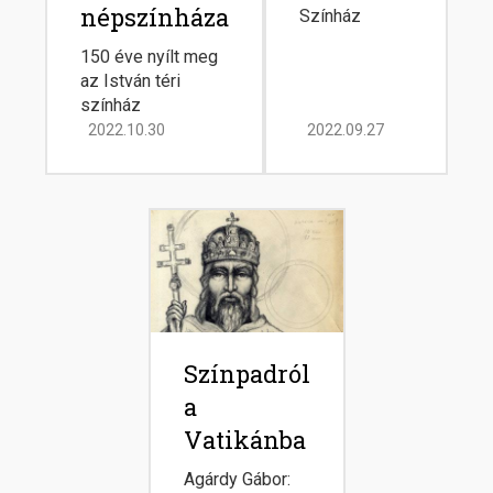
népszínháza
Színház
150 éve nyílt meg
az István téri
színház
2022.10.30
2022.09.27
Image
Színpadról
a
Vatikánba
Agárdy Gábor: