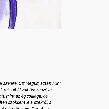
a szélére. Ott megült, aztán nőni
k millióiból volt összeszőve.
tt, mint az ég csillaga, de
ülten szökkent le a székről, s
fel először Hans Christian