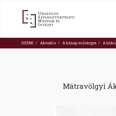
Ugrás
a
tartalomra
OSZMI
Aktuális
A hónap műtárgya
A hóki
Mátravölgyi Ák
Image