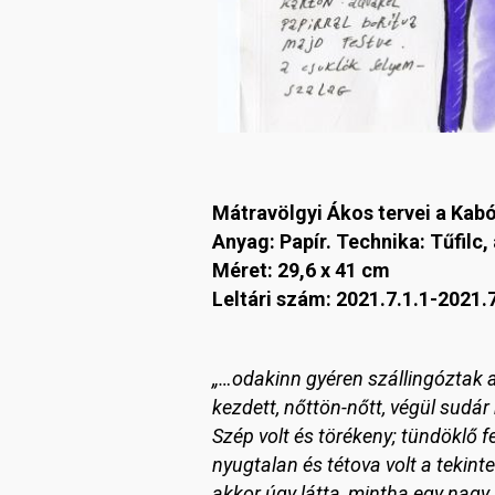
Mátravölgyi Ákos tervei a Kab
Anyag: Papír. Technika: Tűfilc,
Méret: 29,6 x 41 cm
Leltári szám: 2021.7.1.1-2021.7
„…odakinn gyéren szállingóztak a 
kezdett, nőttön-nőtt, végül sudár 
Szép volt és törékeny; tündöklő fe
nyugtalan és tétova volt a tekintet
akkor úgy látta, mintha egy nagy,