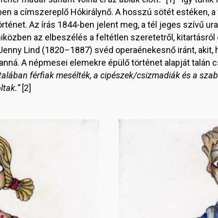
n a címszereplő Hókirálynő. A hosszú sötét estéken, a
örténet. Az írás 1844-ben jelent meg, a tél jeges szívű ur
közben az elbeszélés a feltétlen szeretetről, kitartásról
Jenny Lind (1820–1887) svéd operaénekesnő iránt, akit, h
lanná. A népmesei elemekre épülő történet alapját talán 
ltalában férfiak mesélték, a cipészek/csizmadiák és a sza
tak.”
[2]
Image