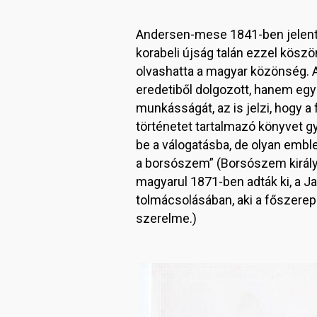
Andersen-mese 1841-ben jelent
korabeli újság talán ezzel köszö
olvashatta a magyar közönség. A 
eredetiből dolgozott, hanem egy 
munkásságát, az is jelzi, hogy a 
történetet tartalmazó könyvet 
be a válogatásba, de olyan emble
a borsószem” (Borsószem királyki
magyarul 1871-ben adták ki, a J
tolmácsolásában, aki a főszereplő
szerelme.)
Image