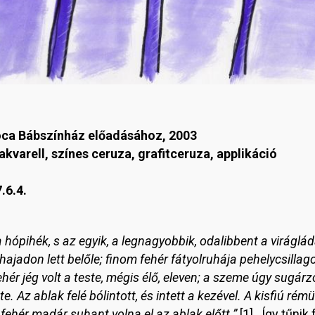
óca Bábszínház előadásához, 2003
 akvarell, színes ceruza, grafitceruza, applikáció
.6.4.
hópihék, s az egyik, a legnagyobbik, odalibbent a viráglád
hajadon lett belőle; finom fehér fátyolruhája pehelycsillago
hér jég volt a teste, mégis élő, eleven; a szeme úgy sugárzo
e. Az ablak felé bólintott, és intett a kezével. A kisfiú rém
 fehér madár suhant volna el az ablak előtt.”
[1] Így tűnik 