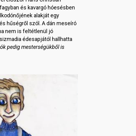
 fagyban és kavargó hóesésben
alkodónőjének alakját egy
 és hűségről szól. A dán meseíró
a nem is feltétlenül jó
csizmadia édesapjától hallhatta
bók pedig mesterségükből is