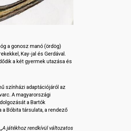
rológ a gonosz manó (ördög)
kekkel, Kay-jal és Gerdával.
dődik a két gyermek utazása és
ű színházi adaptációjáról az
Svarc. A magyarországi
dolgozását a Bartók
 Bóbita társulata, a rendező
.
„A játékhoz rendkívül változatos