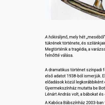
A hókirálynő
, mely hét „meséből”
tükrének története, és szilánkj
Megtörténik a tragédia, a vará
felnőtté válása.
A dramatikus történet színpadi 
első adatot 1938-ból ismerjük. 
előadások közül legkorábbiként
Gyermekszínház mutatta be Both
Lénárt András volt, a bábokat és
A Kabóca Bábszínház 2003-ban t