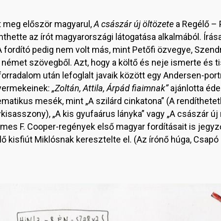
 meg először magyarul,
A császár új öltözete
a Regélő – P
nthette az írót magyarországi látogatása alkalmából. Írá
fordító pedig nem volt más, mint Petőfi özvegye, Szendre
német szövegből. Azt, hogy a költő és neje ismerte és ti
forradalom után lefoglalt javaik között egy Andersen-portr
gyermekeinek:
„Zoltán, Attila, Árpád fiaimnak”
ajánlotta éde
matikus mesék, mint „A szilárd cinkatona” (A rendíthetetl
sasszony), „A kis gyufaárus lányka” vagy „A császár új r
ames F. Cooper-regények első magyar fordításait is jeg
 kisfiút Miklósnak keresztelte el. (Az írónő húga, Csapó E