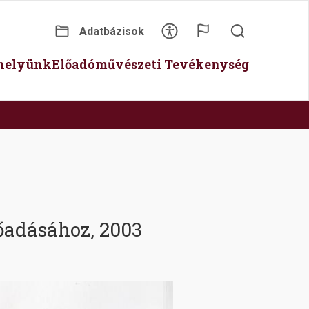
Adatbázisok
Secondary
óhelyünk
Előadóművészeti Tevékenység
menu
őadásához, 2003