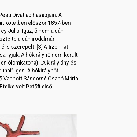
esti Divatlap hasábjain. A
sait kötetben először 1857-ben
y Júlia. Igaz, ő nem a dán
sztelte a dán irodalmár
é is szerepelt. [3] A tizenhat
sanyjuk. A hókirálynő nem került
en ólomkatona), „A királylány és
uhái” igen. A hókirálynőt
yző Vachott Sándorné Csapó Mária
telke volt Petőfi első