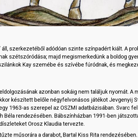
 áll, szerkezetéből adódóan szinte színpadért kiált. A p
ainak szétszóródása; majd megismerkedünk a boldog gyere
zsszilánkok Kay szemébe és szívébe fúródnak, és megkez
feldolgozásának azonban sokáig nem találjuk nyomát. A m
Ekkor készített belőle négyfelvonásos játékot Jevgenyij 
 egy 1963-as szerepel az OSZMI adatbázisában. Svarc fel
 Béla rendezésében. Bábszínházban 1991-ben játszotta a
 díszleteket Orosz Klaudia tervezte.
űzte műsorára a darabot, Bartal Kiss Rita rendezésében