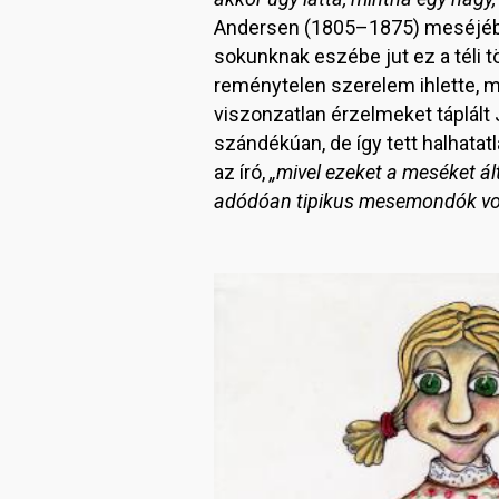
Andersen (1805–1875) meséjébe
sokunknak eszébe jut ez a téli t
reménytelen szerelem ihlette, mi
viszonzatlan érzelmeket táplált 
szándékúan, de így tett halhatat
az író,
„mivel ezeket a meséket á
adódóan tipikus mesemondók vol
Image