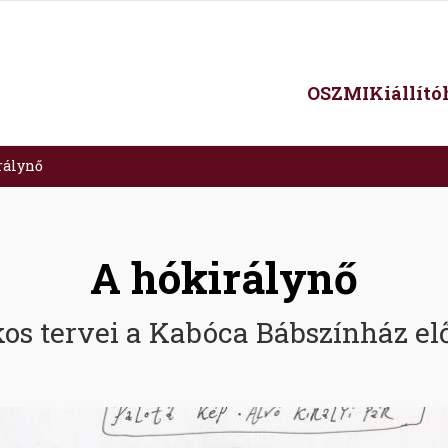
Main
OSZMI
Kiállít
navigation
rálynő
A hókirálynő
os tervei a Kabóca Bábszínház el