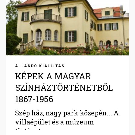
ÁLLANDÓ KIÁLLÍTÁS
KÉPEK A MAGYAR
SZÍNHÁZTÖRTÉNETBŐL
1867-1956
Szép ház, nagy park közepén... A
villaépület és a múzeum
története