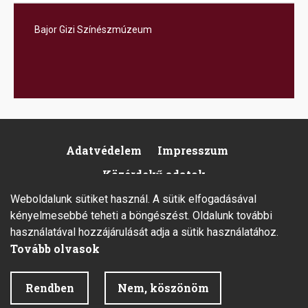
Bajor Gizi Színészmúzeum
Adatvédelem
Impresszum
Footer
Közérdekű adatok
Weboldalunk sütiket használ. A sütik elfogadásával
kényelmesebbé teheti a böngészést. Oldalunk további
használatával hozzájárulását adja a sütik használatához.
Tovább olvasok
2026 © Minden jog fenntartva.
Rendben
Nem, köszönöm
Fejlesztette az Integral Vision Kft.