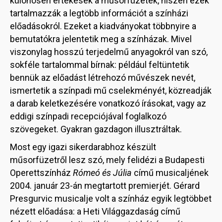
különösen értékesek a műsorfüzetek, hiszen ezek
tartalmazzák a legtöbb információt a színházi
előadásokról. Ezeket a kiadványokat többnyire a
bemutatókra jelentetik meg a színházak. Mivel
viszonylag hosszú terjedelmű anyagokról van szó,
sokféle tartalommal bírnak: például feltüntetik
bennük az előadást létrehozó művészek nevét,
ismertetik a színpadi mű cselekményét, közreadják
a darab keletkezésére vonatkozó írásokat, vagy az
eddigi színpadi recepciójával foglalkozó
szövegeket. Gyakran gazdagon illusztráltak.
Most egy igazi sikerdarabhoz készült
műsorfüzetről lesz szó, mely felidézi a Budapesti
Operettszínház
Rómeó és Júlia
című musicaljének
2004. január 23-án megtartott premierjét. Gérard
Presgurvic musicalje volt a színház egyik legtöbbet
nézett előadása: a Heti Világgazdaság című