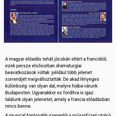
A magyar előadás tehát jócskán eltért a franciától,
ezek persze elsősorban dramaturgiai
beavatkozások voltak: például több jelenet
sorrendjét megváltoztatták. De akad lényeges
különbség: van olyan dal, melyre hiába várunk
Budapesten. Ugyanakkor ez fordítva is igaz:
találunk olyan jelenetet, amely a francia előadásban
nincs benne.
A musical fontosabb szereplői a műsorfüzet utolsó