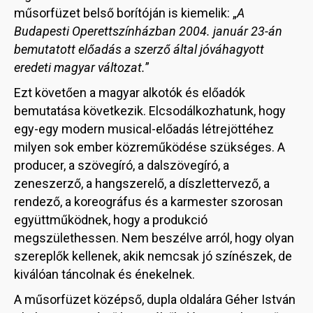
műsorfüzet belső borítóján is kiemelik: „
A
Budapesti Operettszínházban 2004. január 23-án
bemutatott előadás a szerző által jóváhagyott
eredeti magyar változat.
”
Ezt követően a magyar alkotók és előadók
bemutatása következik. Elcsodálkozhatunk, hogy
egy-egy modern musical-előadás létrejöttéhez
milyen sok ember közreműködése szükséges. A
producer, a szövegíró, a dalszövegíró, a
zeneszerző, a hangszerelő, a díszlettervező, a
rendező, a koreográfus és a karmester szorosan
együttműködnek, hogy a produkció
megszülethessen. Nem beszélve arról, hogy olyan
szereplők kellenek, akik nemcsak jó színészek, de
kiválóan táncolnak és énekelnek.
A műsorfüzet középső, dupla oldalára Géher István