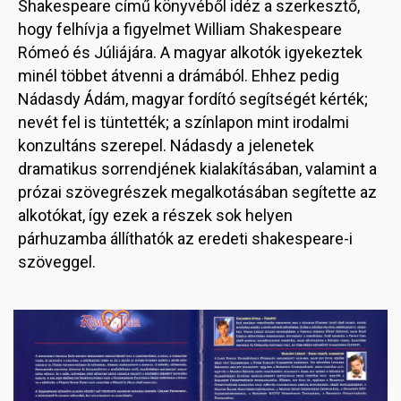
Shakespeare című könyvéből idéz a szerkesztő,
hogy felhívja a figyelmet William Shakespeare
Rómeó és Júliájára. A magyar alkotók igyekeztek
minél többet átvenni a drámából. Ehhez pedig
Nádasdy Ádám, magyar fordító segítségét kérték;
nevét fel is tüntették; a színlapon mint irodalmi
konzultáns szerepel. Nádasdy a jelenetek
dramatikus sorrendjének kialakításában, valamint a
prózai szövegrészek megalkotásában segítette az
alkotókat, így ezek a részek sok helyen
párhuzamba állíthatók az eredeti shakespeare-i
szöveggel.
Image