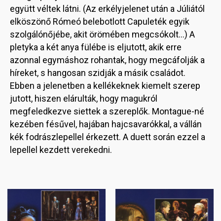
együtt véltek látni. (Az erkélyjelenet után a Júliától
elköszönő Rómeó belebotlott Capuleték egyik
szolgálónőjébe, akit örömében megcsókolt…) A
pletyka a két anya fülébe is eljutott, akik erre
azonnal egymáshoz rohantak, hogy megcáfolják a
híreket, s hangosan szidják a másik családot.
Ebben a jelenetben a kellékeknek kiemelt szerep
jutott, hiszen elárulták, hogy magukról
megfeledkezve siettek a szereplők. Montague-né
kezében fésűvel, hajában hajcsavarókkal, a vállán
kék fodrászlepellel érkezett. A duett során ezzel a
lepellel kezdett verekedni.
Image
Image