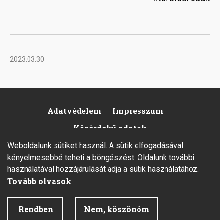
2023.03.30
Adatvédelem
Impresszum
Footer
Közérdekű adatok
Weboldalunk sütiket használ. A sütik elfogadásával
kényelmesebbé teheti a böngészést. Oldalunk további
használatával hozzájárulását adja a sütik használatához.
Tovább olvasok
2026 © Minden jog fenntartva.
Rendben
Nem, köszönöm
Fejlesztette az Integral Vision Kft.