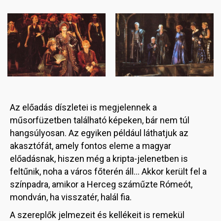
Image
Image
Az előadás díszletei is megjelennek a
műsorfüzetben található képeken, bár nem túl
hangsúlyosan. Az egyiken például láthatjuk az
akasztófát, amely fontos eleme a magyar
előadásnak, hiszen még a kripta-jelenetben is
feltűnik, noha a város főterén áll… Akkor került fel a
színpadra, amikor a Herceg száműzte Rómeót,
mondván, ha visszatér, halál fia.
A szereplők jelmezeit és kellékeit is remekül