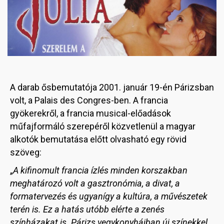
A darab ősbemutatója 2001. január 19-én Párizsban
volt, a Palais des Congres-ben. A francia
gyökerekről, a francia musical-előadások
műfajformáló szerepéről közvetlenül a magyar
alkotók bemutatása előtt olvasható egy rövid
szöveg:
„
A kifinomult francia ízlés minden korszakban
meghatározó volt a gasztronómia, a divat, a
formatervezés és ugyanígy a kultúra, a művészetek
terén is. Ez a hatás utóbb elérte a zenés
színházakat is. Párizs vegykonyháiban új színekkel,