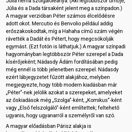
Júlia néma szolgálóleánya. (Aki legtöbbször úrnője,
Júlia és a Dada társaként jelent meg a színpadon.)
A magyar verzióban Péter számos élcelődésre
adott okot. Mercutio és Benvolio például addig
erőszakoskodtak, míg a Hahaha című szám végén
rávették a Dadát és Pétert, hogy megcsókolják
egymást. (Ezt fotón is láthatjuk.) A magyar színpadi
hagyományban legtöbbször Péter szerepel a Dada
kísérőjeként; Nádasdy Ádám fordításában pedig
még ennél is több jelenetben szerepel. Nádasdy
ezért lábjegyzetet fűzött alakjához, melyben
megjegyezte, hogy több modern kiadásban már
„Péter”-nek jelölik azokat a szerepeket, amelyeket
az őskiadások még „Szolga”-ként, „Komikus”-ként
vagy „Első felszolgáló”-ként említettek; feltehető
ugyanis, hogy ugyanarról a személyről van szó.
A magyar előadásban Párisz alakja is