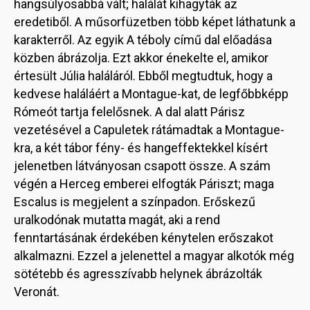
hangsúlyosabbá vált; halálát kihagyták az
eredetiből. A műsorfüzetben több képet láthatunk a
karakterről. Az egyik A téboly című dal előadása
közben ábrázolja. Ezt akkor énekelte el, amikor
értesült Júlia haláláról. Ebből megtudtuk, hogy a
kedvese haláláért a Montague-kat, de legfőbbképp
Rómeót tartja felelősnek. A dal alatt Párisz
vezetésével a Capuletek rátámadtak a Montague-
kra, a két tábor fény- és hangeffektekkel kísért
jelenetben látványosan csapott össze. A szám
végén a Herceg emberei elfogták Páriszt; maga
Escalus is megjelent a színpadon. Erőskezű
uralkodónak mutatta magát, aki a rend
fenntartásának érdekében kénytelen erőszakot
alkalmazni. Ezzel a jelenettel a magyar alkotók még
sötétebb és agresszívabb helynek ábrázolták
Veronát.