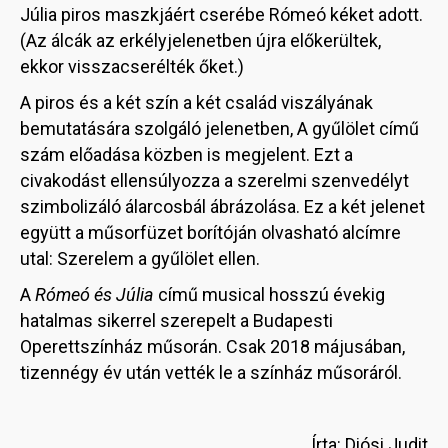
Júlia piros maszkjáért cserébe Rómeó kéket adott.
(Az álcák az erkélyjelenetben újra előkerültek,
ekkor visszacserélték őket.)
A piros és a két szín a két család viszályának
bemutatására szolgáló jelenetben, A gyűlölet című
szám előadása közben is megjelent. Ezt a
civakodást ellensúlyozza a szerelmi szenvedélyt
szimbolizáló álarcosbál ábrázolása. Ez a két jelenet
együtt a műsorfüzet borítóján olvasható alcímre
utal: Szerelem a gyűlölet ellen.
A
Rómeó és Júlia
című musical hosszú évekig
hatalmas sikerrel szerepelt a Budapesti
Operettszínház műsorán. Csak 2018 májusában,
tizennégy év után vették le a színház műsoráról.
Írta: Diósi Judit