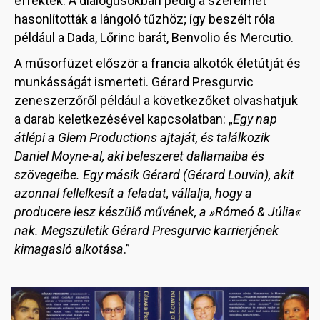
effektek. A dialógusokban pedig a szerelmet
hasonlították a lángoló tűzhöz; így beszélt róla
például a Dada, Lőrinc barát, Benvolio és Mercutio.
A műsorfüzet először a francia alkotók életútját és
munkásságát ismerteti. Gérard Presgurvic
zeneszerzőről például a következőket olvashatjuk
a darab keletkezésével kapcsolatban: „
Egy nap
átlépi a Glem Productions ajtaját, és találkozik
Daniel Moyne-al, aki beleszeret dallamaiba és
szövegeibe. Egy másik Gérard (Gérard Louvin), akit
azonnal fellelkesít a feladat, vállalja, hogy a
producere lesz készülő művének, a »Rómeó & Júlia«
nak. Megszületik Gérard Presgurvic karrierjének
kimagasló alkotása
.”
Image