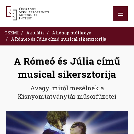
Ugrás
a
tartalomra
OSZMI
Aktuális
A hónap műtárgya
A Rómeó és Júlia című musical sikersztorija
A Rómeó és Júlia című
musical sikersztorija
Avagy: miről mesélnek a
Kisnyomtatványtár műsorfüzetei
Image