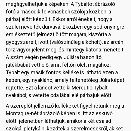
megfigyelhetjük a képeken. A Tybaltot ábrázoló
fotó a második felvonásbeli szólója közben, a
párbaj előtt készült. Ekkor arról énekelt, hogy a
szülei nevelték durvává. Eközben egy sodronyingre
emlékeztető jelmezt öltött magára, kiszórta a
gyógyszereit, ivott (valószínűleg alkoholt), az arcán
torz vigyor jelent meg, és mintegy katona menetelt.
A szám végén pedig egy Júliára hasonlító
játékbabát vett elő, amit féltőn ölelt magához.
Tybalt egy másik fontos kelléke is látható ezen a
képen, egy nyaklánc, amely feltehetőleg Júlia képét
rejtette. Ezt a láncot vette ki Mercutio Tybalt
nyakából, s vetette oda lábai elé párbajuk előtt.
A szereplőt jellemző kellékeket figyelhetünk meg a
Montague-nét ábrázoló képen is. Itt az esküvő
előtti jelenetben láthatjuk, amikor a két család
szolgái pletykálni kezdtek a szerelmesekről, akiket