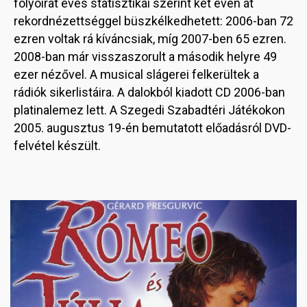
folyóirat éves statisztikái szerint két éven át
rekordnézettséggel büszkélkedhetett: 2006-ban 72
ezren voltak rá kíváncsiak, míg 2007-ben 65 ezren.
2008-ban már visszaszorult a második helyre 49
ezer nézővel. A musical slágerei felkerültek a
rádiók sikerlistáira. A dalokból kiadott CD 2006-ban
platinalemez lett. A Szegedi Szabadtéri Játékokon
2005. augusztus 19-én bemutatott előadásról DVD-
felvétel készült.
Image