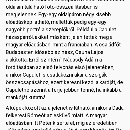
oldalain található fotó-összeállításban is
megjelennek. Egy-egy oldalpáron négy kisebb
előadáskép látható, mellettük pedig egy-egy
nagyobb portré a szereplőkről. Például a Capulet
házaspárról, akiket másként jelenítettek meg a
magyar előadásban, mint a franciában. A családfőt
Budapesten idősebb színész, Csuha Lajos
alakította. Erről szintén ír Nádasdy Ádám a
fordításában az első felvonás első jelenetében,
amikor Capulet is csatlakozni akar a szolgák
összecsapásához, ezért keresni kezdi a kardját, de
Capuletné szerint a férje jobban tenné, ha inkább a
mankóját kutatná.
A képek között az a jelenet is látható, amikor a Dada
felkeresi Rómeót az esküvő miatt. A magyar
előadásban itt Péter kísérte el, míg az eredetiben