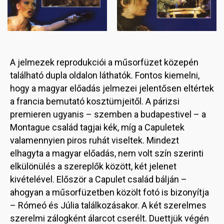
A jelmezek reprodukciói a műsorfüzet közepén
található dupla oldalon láthatók. Fontos kiemelni,
hogy a magyar előadás jelmezei jelentősen eltértek
a francia bemutató kosztümjeitől. A párizsi
premieren ugyanis – szemben a budapestivel – a
Montague család tagjai kék, míg a Capuletek
valamennyien piros ruhát viseltek. Mindezt
elhagyta a magyar előadás, nem volt szín szerinti
elkülönülés a szereplők között, két jelenet
kivételével. Először a Capulet család bálján –
ahogyan a műsorfüzetben közölt fotó is bizonyítja
– Rómeó és Júlia találkozásakor. A két szerelmes
szerelmi zálogként álarcot cserélt. Duettjük végén