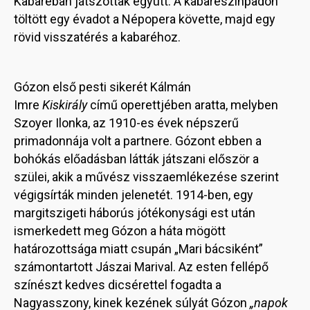
Kabaréban játszottak együtt. A kabarészínpadon
töltött egy évadot a Népopera követte, majd egy
rövid visszatérés a kabaréhoz.
Gózon első pesti sikerét Kálmán
Imre
Kiskirály
című operettjében aratta, melyben
Szoyer Ilonka, az 1910-es évek népszerű
primadonnája volt a partnere. Gózont ebben a
bohókás előadásban látták játszani először a
szülei, akik a művész visszaemlékezése szerint
végigsírták minden jelenetét. 1914-ben, egy
margitszigeti háborús jótékonysági est után
ismerkedett meg Gózon a háta mögött
határozottsága miatt csupán „Mari bácsiként”
számontartott Jászai Marival. Az esten fellépő
színészt kedves dicsérettel fogadta a
Nagyasszony, kinek kezének súlyát Gózon
„napok