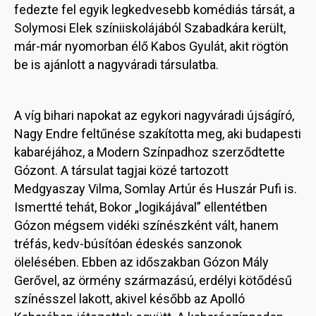
fedezte fel egyik legkedvesebb komédiás társát, a
Solymosi Elek színiiskolájából Szabadkára került,
már-már nyomorban élő Kabos Gyulát, akit rögtön
be is ajánlott a nagyváradi társulatba.
A víg bihari napokat az egykori nagyváradi újságíró,
Nagy Endre feltűnése szakította meg, aki budapesti
kabaréjához, a Modern Színpadhoz szerződtette
Gózont. A társulat tagjai közé tartozott
Medgyaszay Vilma, Somlay Artúr és Huszár Pufi is.
Ismertté tehát, Bokor „logikájával” ellentétben
Gózon mégsem vidéki színészként vált, hanem
tréfás, kedv-búsítóan édeskés sanzonok
ölelésében. Ebben az időszakban Gózon Mály
Gerővel, az örmény származású, erdélyi kötődésű
színésszel lakott, akivel később az Apolló