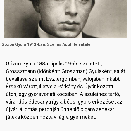
Gózon Gyula 1913-ban. Szenes Adolf felvétele
Gózon Gyula 1885. április 19-én született,
Grosszmann (időnként: Groszman) Gyulaként, saját
bevallása szerint Esztergomban, valójában inkább
Érsekújvárott, illetve a Párkány és Újvár közötti
úton, egy gyorsvonati kocsiban. A szüleihez tartó,
várandós édesanya így a bécsi gyors érkezését az
újvári állomás peronján ünneplő cigányzenekar
játéka közben hozta világra gyermekét.