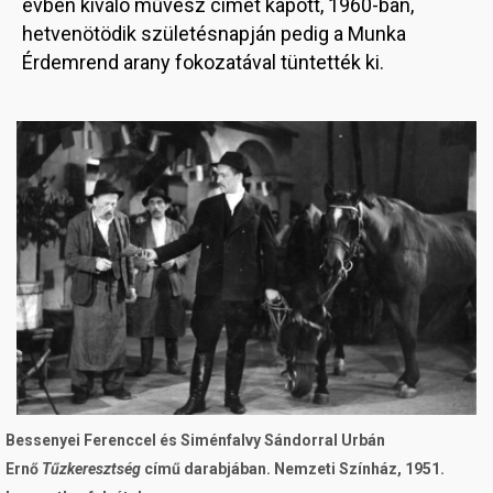
évben kiváló művész címet kapott, 1960-ban,
hetvenötödik születésnapján pedig a Munka
Érdemrend arany fokozatával tüntették ki.
Image
Bessenyei Ferenccel és Siménfalvy Sándorral Urbán
Ernő
Tűzkeresztség
című darabjában. Nemzeti Színház, 1951.