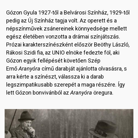
Gózon Gyula 1927-től a Belvárosi Színház, 1929-től
pedig az Új Színház tagja volt. Az operett és a
népszínművek zsánereinek könnyedsége mellett
egész életében vonzotta a drámai színjátszás.
Prózai karakterszínészként először Beöthy László,
Rákosi Szidi fia, az UNIO elnöke fedezte föl, aki
Gózon egyik fellépését követően Szép
Ernő
Aranyóra
című darabját ajánlotta olvasásra, s
arra kérte a színészt, válassza ki a darab
legszimpatikusabb szerepét a maga részére. Így
lett Gózon bonvivánból az
Aranyóra
öregura.
Image