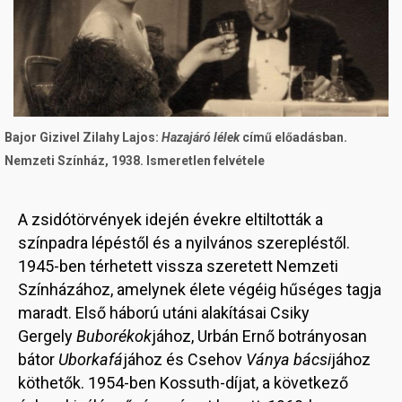
Bajor Gizivel Zilahy Lajos:
Hazajáró lélek
című előadásban.
Nemzeti Színház, 1938. Ismeretlen felvétele
A zsidótörvények idején évekre eltiltották a
színpadra lépéstől és a nyilvános szerepléstől.
1945-ben térhetett vissza szeretett Nemzeti
Színházához, amelynek élete végéig hűséges tagja
maradt. Első háború utáni alakításai Csiky
Gergely
Buborékok
jához, Urbán Ernő botrányosan
bátor
Uborkafá
jához és Csehov
Ványa bácsi
jához
köthetők. 1954-ben Kossuth-díjat, a következő