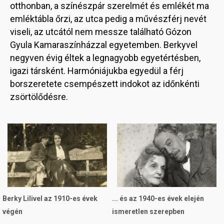
otthonban, a színészpár szerelmét és emlékét ma
emléktábla őrzi, az utca pedig a művészférj nevét
viseli, az utcától nem messze található Gózon
Gyula Kamaraszínházzal egyetemben. Berkyvel
negyven évig éltek a legnagyobb egyetértésben,
igazi társként. Harmóniájukba egyedül a férj
borszeretete csempészett indokot az időnkénti
zsörtölődésre.
Image
Image
Berky Lilivel az 1910-es évek
... és az 1940-es évek elején
végén
ismeretlen szerepben