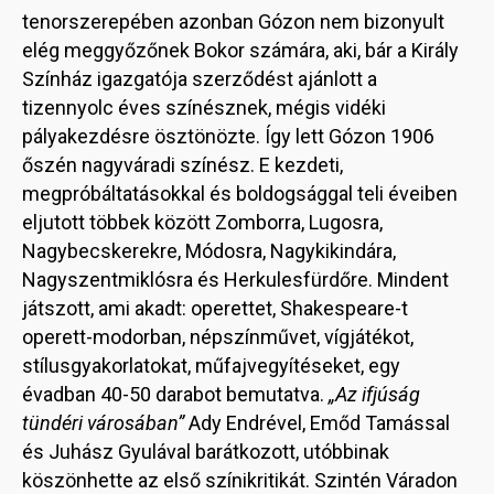
tenorszerepében azonban Gózon nem bizonyult
elég meggyőzőnek Bokor számára, aki, bár a Király
Színház igazgatója szerződést ajánlott a
tizennyolc éves színésznek, mégis vidéki
pályakezdésre ösztönözte. Így lett Gózon 1906
őszén nagyváradi színész. E kezdeti,
megpróbáltatásokkal és boldogsággal teli éveiben
eljutott többek között Zomborra, Lugosra,
Nagybecskerekre, Módosra, Nagykikindára,
Nagyszentmiklósra és Herkulesfürdőre. Mindent
játszott, ami akadt: operettet, Shakespeare-t
operett-modorban, népszínművet, vígjátékot,
stílusgyakorlatokat, műfajvegyítéseket, egy
évadban 40-50 darabot bemutatva.
„Az ifjúság
tündéri városában”
Ady Endrével, Emőd Tamással
és Juhász Gyulával barátkozott, utóbbinak
köszönhette az első színikritikát. Szintén Váradon