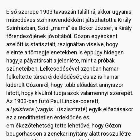
Első szerepe 1903 tavaszán talált rá, akkor ugyanis
másodéves színinövendékként játszhatott a Király
Színházban, Szidi „mama” és Bokor József, a Király
főrendezőjének jóvoltából. Gózon egyébként
azelőtt is statisztált, rezignáltan viselve, hogy
eleinte a tömegjelenetekben is éppúgy hidegen
hagyja pályatársait a jelenléte, mint a próbák
szüneteiben. Lelkesedésével azonban hamar
felkeltette társai érdeklődését, és az is hamar
kiderült Gózonról, hogy több előadást annyiszor
látott, hogy kívülről tudja azok valamennyi szerepét.
Az 1903-ban futó Paul Lincke-operett,
a
Lysistrata
(vagyis Lüszisztraté) egyik előadásakor
ez a rendíthetetlen érdeklődés és
emlékezőtehetség tette lehetővé, hogy Gózon
beugorhasson a zenekari nyitány alatt rosszullétre