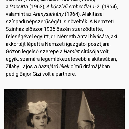
a
Pacsirta
(1963),
A kőszívű ember fiai 1-2.
(1964),
valamint az
Aranysárkány
(1964). Alakításai
színpadi népszerűségét is növelték. A Nemzeti
Színház először 1935 őszén szerződtette,
feleségével együtt, dr. Németh Antal hívására, aki
akkortájt lépett a Nemzeti igazgatói posztjára.
Gózon legelső szerepe a
Hamlet
sírásója volt,
egyik, számára legemlékezetesebb alakításában,
Zilahy Lajos
A hazajáró lélek
című drámájában
pedig Bajor Gizi volt a partnere.
Image