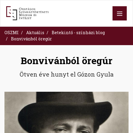
Ugrás
a
tartalomra
OSZMI
Aktuális
Betekintő - színházi blog
Bonvivánból öregúr
Bonvivánból öregúr
Ötven éve hunyt el Gózon Gyula
Image