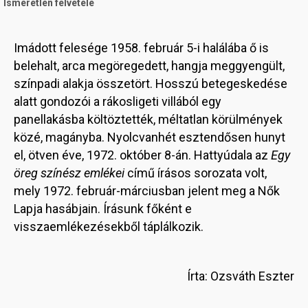
Ismeretlen felvétele
Imádott felesége 1958. február 5-i halálába ő is
belehalt, arca megöregedett, hangja meggyengült,
színpadi alakja összetört. Hosszú betegeskedése
alatt gondozói a rákosligeti villából egy
panellakásba költöztették, méltatlan körülmények
közé, magányba. Nyolcvanhét esztendősen hunyt
el, ötven éve, 1972. október 8-án. Hattyúdala az
Egy
öreg színész emlékei
című írásos sorozata volt,
mely 1972. február-márciusban jelent meg a Nők
Lapja hasábjain. Írásunk főként e
visszaemlékezésekből táplálkozik.
Írta: Ozsváth Eszter