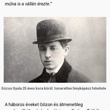
múlva is a vállán érezte.”
Image
Gózon Gyula 25 éves kora körül. Ismeretlen fényképész felvétele
A háborús éveket Gózon és átmenetileg