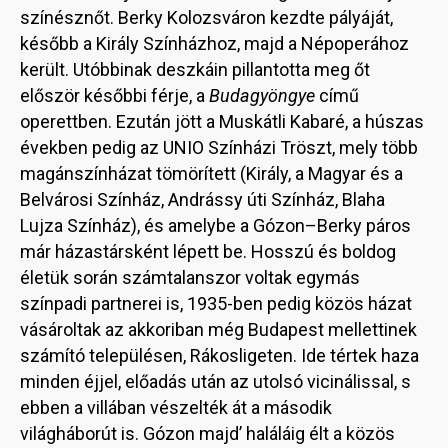
színésznőt. Berky Kolozsváron kezdte pályáját,
később a Király Színházhoz, majd a Népoperához
került. Utóbbinak deszkáin pillantotta meg őt
először későbbi férje, a
Budagyöngye
című
operettben. Ezután jött a Muskátli Kabaré, a húszas
években pedig az UNIO Színházi Tröszt, mely több
magánszínházat tömörített (Király, a Magyar és a
Belvárosi Színház, Andrássy úti Színház, Blaha
Lujza Színház), és amelybe a Gózon–Berky páros
már házastársként lépett be. Hosszú és boldog
életük során számtalanszor voltak egymás
színpadi partnerei is, 1935-ben pedig közös házat
vásároltak az akkoriban még Budapest mellettinek
számító településen, Rákosligeten. Ide tértek haza
minden éjjel, előadás után az utolsó vicinálissal, s
ebben a villában vészelték át a második
világháborút is. Gózon majd’ haláláig élt a közös