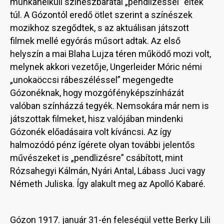
munkanélküli színészbarátai „pendlizéssel” élték
túl. A Gózontól eredő ötlet szerint a színészek
mozikhoz szegődtek, s az aktuálisan játszott
filmek mellé egyórás műsort adtak. Az első
helyszín a mai Blaha Lujza téren működő mozi volt,
melynek akkori vezetője, Ungerleider Móric némi
„unokaöccsi rábeszéléssel” megengedte
Gózonéknak, hogy mozgófényképszínházát
valóban színházzá tegyék. Nemsokára már nem is
játszottak filmeket, hisz valójában mindenki
Gózonék előadásaira volt kíváncsi. Az így
halmozódó pénz ígérete olyan további jelentős
művészeket is „pendlizésre” csábított, mint
Rózsahegyi Kálmán, Nyári Antal, Lábass Juci vagy
Németh Juliska. Így alakult meg az Apolló Kabaré.
Gózon 1917. január 31-én feleségül vette Berky Lili