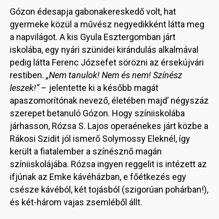
Gózon édesapja gabonakereskedő volt, hat
gyermeke közül a művész negyedikként látta meg
a napvilágot. A kis Gyula Esztergomban járt
iskolába, egy nyári szünidei kirándulás alkalmával
pedig látta Ferenc Józsefet sörözni az érsekújvári
restiben.
„Nem tanulok! Nem és nem! Színész
leszek!”
– jelentette ki a később magát
apaszomorítónak nevező, életében majd’ négyszáz
szerepet betanuló Gózon. Hogy színiiskolába
járhasson, Rózsa S. Lajos operaénekes járt közbe a
Rákosi Szidit jól ismerő Solymossy Eleknél, így
került a fiatalember a színésznő magán
színiiskolájába. Rózsa ingyen reggelit is intézett az
ifjúnak az Emke kávéházban, e főétkezés egy
csésze kávéból, két tojásból (szigorúan pohárban!),
és két-három vajas zsemléből állt.