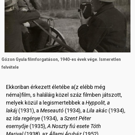
Gózon Gyula filmforgatáson, 1940-es évek vége. Ismeretlen
felvétele
Ekkoriban érkezett életébe a(z elébb még
néma)film, s haláláig közel száz filmben játszott,
melyek közül a legismertebbek a
Hyppolit, a
lakáj
(1931), a
Meseautó
(1934), a
Lila akác
(1934),
az
Ida regénye
(1934), a
Szent Péter
esernyője
(1935),
A Noszty fiú esete Tóth
Marival
(1938), az
Állami Áruház
(1952),