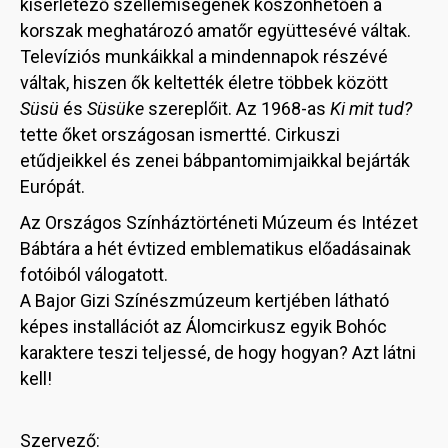
kísérletező szellemiségének köszönhetően a
korszak meghatározó amatőr együttesévé váltak.
Televíziós munkáikkal a mindennapok részévé
váltak, hiszen ők keltették életre többek között
Süsü
és
Süsüke
szereplőit. Az 1968-as
Ki mit tud?
tette őket országosan ismertté. Cirkuszi
etűdjeikkel és zenei bábpantomimjaikkal bejárták
Európát.
Az Országos Színháztörténeti Múzeum és Intézet
Bábtára a hét évtized emblematikus előadásainak
fotóiból válogatott.
A Bajor Gizi Színészmúzeum kertjében látható
képes installációt az Álomcirkusz egyik Bohóc
karaktere teszi teljessé, de hogy hogyan? Azt látni
kell!
Szervező: