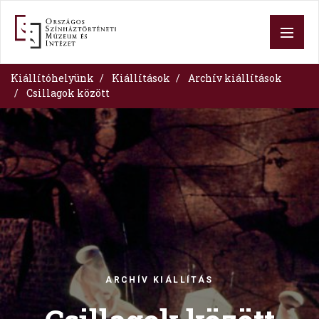
Ugrás
a
tartalomra
Kiállítóhelyünk
Kiállítások
Archív kiállítások
Csillagok között
Image
ARCHÍV KIÁLLÍTÁS