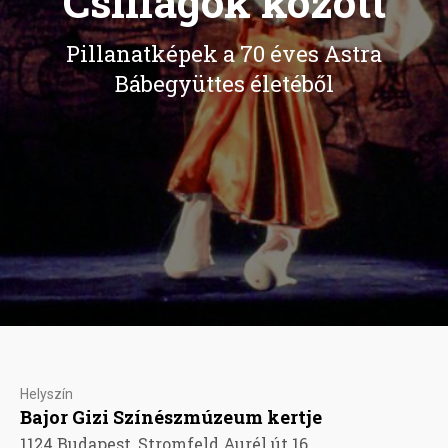
Csillagok között
Pillanatképek a 70 éves Astra
Bábegyüttes életéből
Helyszín
Bajor Gizi Színészmúzeum kertje
1124 Budapest, Stromfeld Aurél út 16.