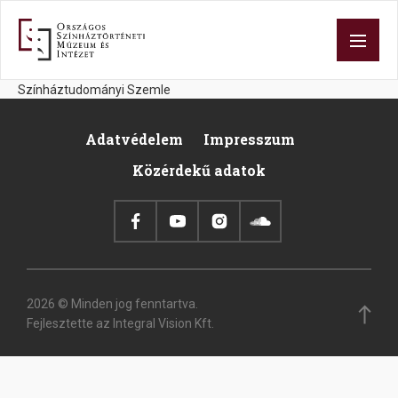
Ugrás
a
tartalomra
Színháztudományi Szemle
Adatvédelem
Impresszum
Footer
Közérdekű adatok
2026 © Minden jog fenntartva.
Fejlesztette az Integral Vision Kft.